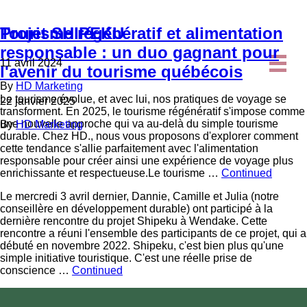
Tourisme régénératif et alimentation
Projet SHIPEKU
responsable : un duo gagnant pour
11 avril 2024
l'avenir du tourisme québécois
By
HD Marketing
Le tourisme évolue, et avec lui, nos pratiques de voyage se
22 janvier 2025
transforment. En 2025, le tourisme régénératif s'impose comme
une nouvelle approche qui va au-delà du simple tourisme
By
HD Marketing
durable. Chez HD., nous vous proposons d'explorer comment
cette tendance s'allie parfaitement avec l'alimentation
responsable pour créer ainsi une expérience de voyage plus
enrichissante et respectueuse.Le tourisme …
Continued
Le mercredi 3 avril dernier, Dannie, Camille et Julia (notre
conseillère en développement durable) ont participé à la
dernière rencontre du projet Shipeku à Wendake. Cette
rencontre a réuni l'ensemble des participants de ce projet, qui a
débuté en novembre 2022. Shipeku, c'est bien plus qu'une
simple initiative touristique. C'est une réelle prise de
conscience …
Continued